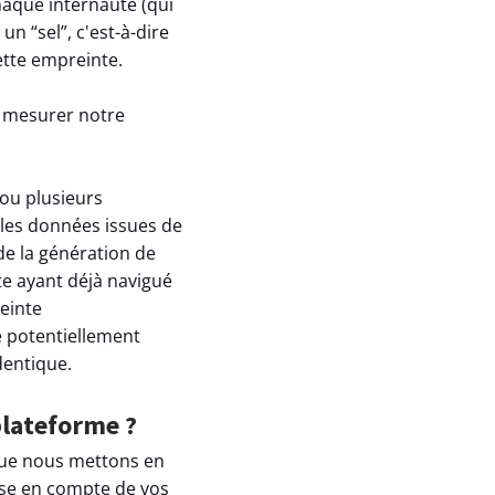
haque internaute (qui
un “sel”, c'est-à-dire
ette empreinte.
r mesurer notre
 ou plusieurs
, les données issues de
de la génération de
ute ayant déjà navigué
einte
e potentiellement
dentique.
plateforme ?
 que nous mettons en
rise en compte de vos