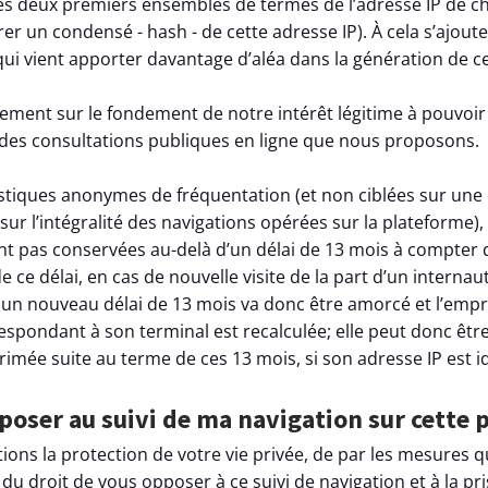
e les deux premiers ensembles de termes de l’adresse IP de c
er un condensé - hash - de cette adresse IP). À cela s’ajoute 
 qui vient apporter davantage d’aléa dans la génération de c
ement sur le fondement de notre intérêt légitime à pouvoi
 des consultations publiques en ligne que nous proposons.
tistiques anonymes de fréquentation (et non ciblées sur une
ur l’intégralité des navigations opérées sur la plateforme)
nt pas conservées au-delà d’un délai de 13 mois à compter 
de ce délai, en cas de nouvelle visite de la part d’un interna
 un nouveau délai de 13 mois va donc être amorcé et l’empr
spondant à son terminal est recalculée; elle peut donc êtr
rimée suite au terme de ces 13 mois, si son adresse IP est i
oser au suivi de ma navigation sur cette 
ions la protection de votre vie privée, de par les mesures
du droit de vous opposer à ce suivi de navigation et à la p