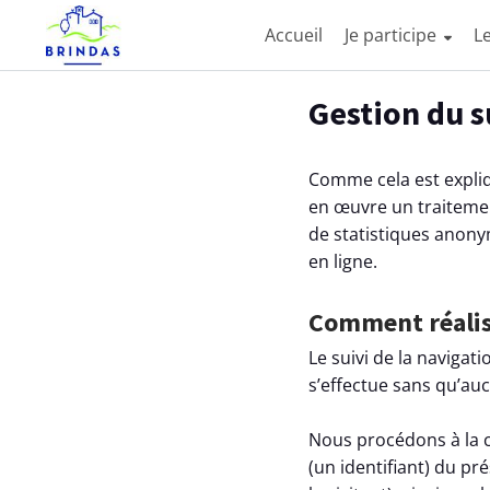
Accueil
Je participe
L
Aller au contenu principal
Paramètres d'accessibilité
Gestion du 
Comme cela est expli
en œuvre un traitement
de statistiques anony
en ligne.
Comment réali
Le suivi de la navigat
s’effectue sans qu’au
Nous procédons à la c
(un identifiant) du pr